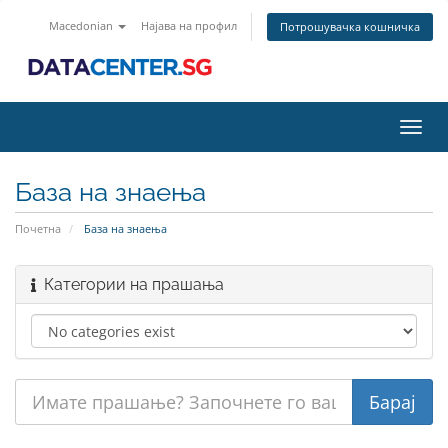
Macedonian
Најава на профил
Потрошувачка кошничка
Toggl
navig
База на знаења
Почетна
База на знаења
Категории на прашања