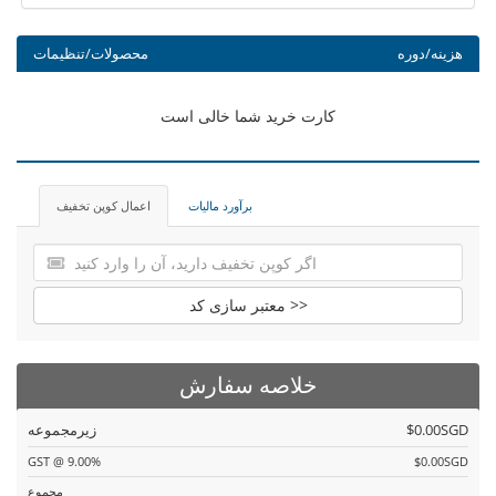
هزینه/دوره
محصولات/تنظیمات
کارت خرید شما خالی است
برآورد مالیات
اعمال کوپن تخفیف
معتبر سازی کد >>
خلاصه سفارش
$0.00SGD
زیرمجموعه
GST @ 9.00%
$0.00SGD
مجموع